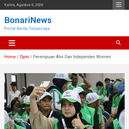
Skip
Kamis, Agustus 6, 2026
to
content
BonariNews
Portal Berita Terpercaya
Home
Opini
Perempuan Alor Dan Independen Women