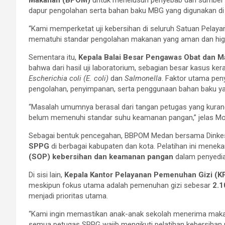
dapur pengolahan serta bahan baku MBG yang digunakan di
“Kami memperketat uji kebersihan di seluruh Satuan Pelay
mematuhi standar pengolahan makanan yang aman dan higi
Sementara itu,
Kepala Balai Besar Pengawas Obat dan
bahwa dari hasil uji laboratorium, sebagian besar kasus ke
Escherichia coli (E. coli)
dan
Salmonella
. Faktor utama pe
pengolahan, penyimpanan, serta penggunaan bahan baku yan
“Masalah umumnya berasal dari tangan petugas yang kurang
belum memenuhi standar suhu keamanan pangan,” jelas Mo
Sebagai bentuk pencegahan, BBPOM Medan bersama Dinke
SPPG
di berbagai kabupaten dan kota. Pelatihan ini mene
(SOP) kebersihan dan keamanan pangan
dalam penyedia
Di sisi lain,
Kepala Kantor Pelayanan Pemenuhan Gizi (
meskipun fokus utama adalah pemenuhan gizi sebesar
2.1
menjadi prioritas utama.
“Kami ingin memastikan anak-anak sekolah menerima makana
semua petugas SPPG wajib mengikuti pelatihan kebersihan m