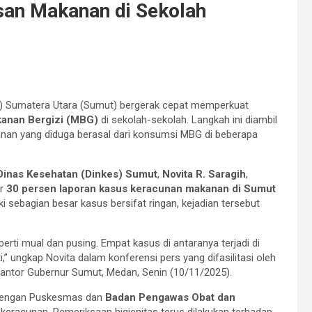
san Makanan di Sekolah
) Sumatera Utara (Sumut) bergerak cepat memperkuat
anan Bergizi (MBG)
di sekolah-sekolah. Langkah ini diambil
nan yang diduga berasal dari konsumsi MBG di beberapa
Dinas Kesehatan (Dinkes) Sumut
,
Novita R. Saragih
,
ar
30 persen laporan kasus keracunan makanan di Sumut
 sebagian besar kasus bersifat ringan, kejadian tersebut
perti mual dan pusing. Empat kasus di antaranya terjadi di
,” ungkap Novita dalam konferensi pers yang difasilitasi oleh
antor Gubernur Sumut, Medan, Senin (10/11/2025).
 dengan Puskesmas dan
Badan Pengawas Obat dan
eracunan. Pemeriksaan higienitas terus dilakukan terhadap