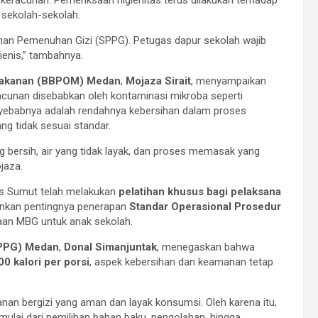
 sekolah-sekolah.
anan Pemenuhan Gizi (SPPG). Petugas dapur sekolah wajib
enis,” tambahnya.
 Makanan (BBPOM) Medan
,
Mojaza Sirait
, menyampaikan
racunan disebabkan oleh kontaminasi mikroba seperti
nyebabnya adalah rendahnya kebersihan dalam proses
g tidak sesuai standar.
 bersih, air yang tidak layak, dan proses memasak yang
jaza.
s Sumut telah melakukan
pelatihan khusus bagi pelaksana
kankan pentingnya penerapan
Standar Operasional Prosedur
an MBG untuk anak sekolah.
KPPG) Medan
,
Donal Simanjuntak
, menegaskan bahwa
00 kalori per porsi
, aspek kebersihan dan keamanan tetap
n bergizi yang aman dan layak konsumsi. Oleh karena itu,
ulai dari pemilihan bahan baku, pengolahan, hingga