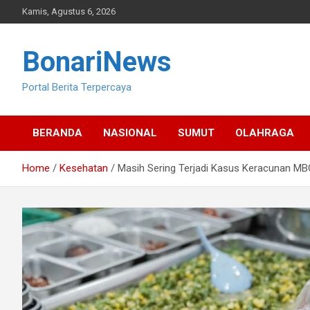
Skip
Kamis, Agustus 6, 2026
to
content
BonariNews
Portal Berita Terpercaya
BERANDA
NASIONAL
SUMUT
OLAHRAGA
Home
Kesehatan
Masih Sering Terjadi Kasus Keracunan M