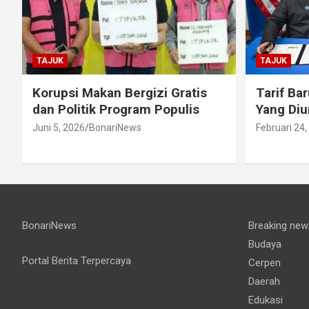
TAJUK
TAJUK
Korupsi Makan Bergizi Gratis
Tarif Ba
dan Politik Program Populis
Yang Di
Juni 5, 2026
BonariNews
Februari 24,
BonariNews
Breaking new
Budaya
Portal Berita Terpercaya
Cerpen
Daerah
Edukasi