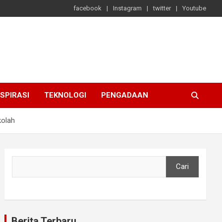
facebook
Instagram
twitter
Youtube
NSPIRASI
TEKNOLOGI
PENGADAAN
kolah
Cari
Cari
Berita Terbaru