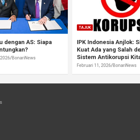
TAJUK
ru dengan AS: Siapa
IPK Indonesia Anjlok: S
untungkan?
Kuat Ada yang Salah d
Sistem Antikorupsi Kit
 2026
BonariNews
Februari 11, 2026
BonariNews
s