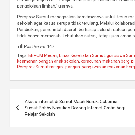
pengelolaan limbah,” ujarnya.
Pemprov Sumut menegaskan komitmennya untuk terus meni
sekolah agar kasus serupa tidak terulang. Melalui kolabora
Pendidikan, pemerintah daerah berharap seluruh satuan pe
tidak hanya memenuhi kebutuhan nutrisi, tetapi juga aman b
Post Views:
147
Tags:
BBPOM Medan
,
Dinas Kesehatan Sumut
,
gizi siswa Sum
keamanan pangan anak sekolah
,
keracunan makanan bergizi
Pemprov Sumut mitigasi pangan
,
pengawasan makanan bergi
Navigasi
Akses Internet di Sumut Masih Buruk, Gubernur
pos
Sumut Bobby Nasution Dorong Internet Gratis bagi
Pelajar Sekolah