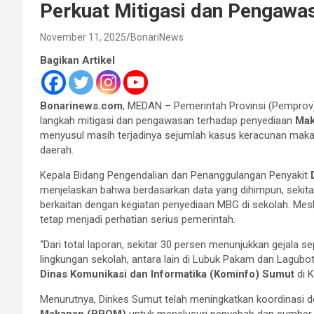
Perkuat Mitigasi dan Pengawa
November 11, 2025
BonariNews
Bagikan Artikel
Bonarinews.com
, MEDAN – Pemerintah Provinsi (Pemprov
langkah mitigasi dan pengawasan terhadap penyediaan
Mak
menyusul masih terjadinya sejumlah kasus keracunan maka
daerah.
Kepala Bidang Pengendalian dan Penanggulangan Penyakit
menjelaskan bahwa berdasarkan data yang dihimpun, sekit
berkaitan dengan kegiatan penyediaan MBG di sekolah. Meski
tetap menjadi perhatian serius pemerintah.
“Dari total laporan, sekitar 30 persen menunjukkan gejala se
lingkungan sekolah, antara lain di Lubuk Pakam dan Laguboti
Dinas Komunikasi dan Informatika (Kominfo) Sumut
di K
Menurutnya, Dinkes Sumut telah meningkatkan koordinasi
Makanan (BPOM)
untuk menelusuri penyebab dan sumber k