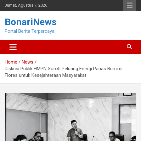
Skip
Jumat, Agustus 7, 2026
to
content
BonariNews
Portal Berita Terpercaya
Home
News
Diskusi Publik HMPN Soroti Peluang Energi Panas Bumi di
Flores untuk Kesejahteraan Masyarakat