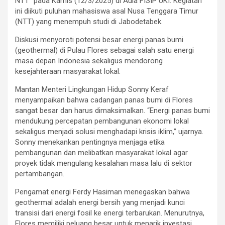
NTT” pada Kamis (12/3/2025) di Aula FISIP UKI. Kegiatan
ini diikuti puluhan mahasiswa asal Nusa Tenggara Timur
(NTT) yang menempuh studi di Jabodetabek.
Diskusi menyoroti potensi besar energi panas bumi
(geothermal) di Pulau Flores sebagai salah satu energi
masa depan Indonesia sekaligus mendorong
kesejahteraan masyarakat lokal.
Mantan Menteri Lingkungan Hidup Sonny Keraf
menyampaikan bahwa cadangan panas bumi di Flores
sangat besar dan harus dimaksimalkan. “Energi panas bumi
mendukung percepatan pembangunan ekonomi lokal
sekaligus menjadi solusi menghadapi krisis iklim,” ujarnya.
Sonny menekankan pentingnya menjaga etika
pembangunan dan melibatkan masyarakat lokal agar
proyek tidak mengulang kesalahan masa lalu di sektor
pertambangan.
Pengamat energi Ferdy Hasiman menegaskan bahwa
geothermal adalah energi bersih yang menjadi kunci
transisi dari energi fosil ke energi terbarukan. Menurutnya,
Flores memiliki peluang besar untuk menarik investasi,