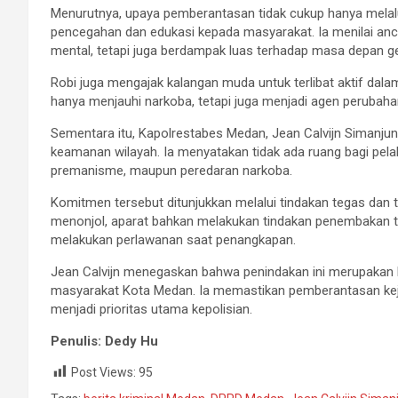
Menurutnya, upaya pemberantasan tidak cukup hanya melalui
pencegahan dan edukasi kepada masyarakat. Ia menilai anc
mental, tetapi juga berdampak luas terhadap masa depan ge
Robi juga mengajak kalangan muda untuk terlibat aktif dal
hanya menjauhi narkoba, tetapi juga menjadi agen perubaha
Sementara itu, Kapolrestabes Medan, Jean Calvijn Simanj
keamanan wilayah. Ia menyatakan tidak ada ruang bagi pelaku 
premanisme, maupun peredaran narkoba.
Komitmen tersebut ditunjukkan melalui tindakan tegas dan 
menonjol, aparat bahkan melakukan tindakan penembakan te
melakukan perlawanan saat penangkapan.
Jean Calvijn menegaskan bahwa penindakan ini merupakan
masyarakat Kota Medan. Ia memastikan pemberantasan keja
menjadi prioritas utama kepolisian.
Penulis: Dedy Hu
Post Views:
95