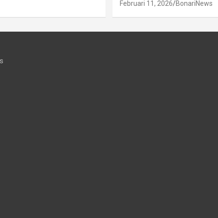
Februari 11, 2026
BonariNews
s