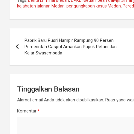
Tags:
berita kriminal Medan
,
DPRD Medan
,
Jean Calvijn Siman
kejahatan jalanan Medan
,
pengungkapan kasus Medan
,
Pered
Navigasi
Pabrik Baru Pusri Hampir Rampung 90 Persen,
pos
Pemerintah Gaspol Amankan Pupuk Petani dan
Kejar Swasembada
Tinggalkan Balasan
Alamat email Anda tidak akan dipublikasikan.
Ruas yang waji
Komentar
*