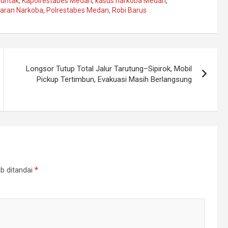
juntak
,
Kapolrestabes Medan
,
kasus narkoba Medan
,
aran Narkoba
,
Polrestabes Medan
,
Robi Barus
Longsor Tutup Total Jalur Tarutung–Sipirok, Mobil
Pickup Tertimbun, Evakuasi Masih Berlangsung
b ditandai
*