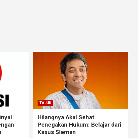
TAJUK
inyal
Hilangnya Akal Sehat
engan
Penegakan Hukum: Belajar dari
a
Kasus Sleman