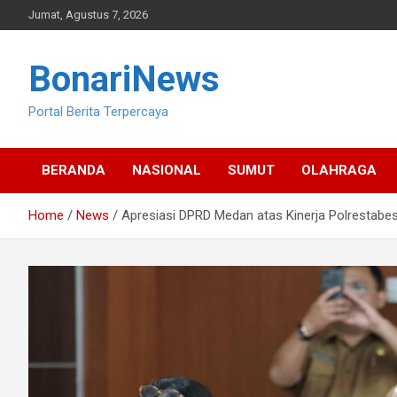
Skip
Jumat, Agustus 7, 2026
to
content
BonariNews
Portal Berita Terpercaya
BERANDA
NASIONAL
SUMUT
OLAHRAGA
Home
News
Apresiasi DPRD Medan atas Kinerja Polrestabe