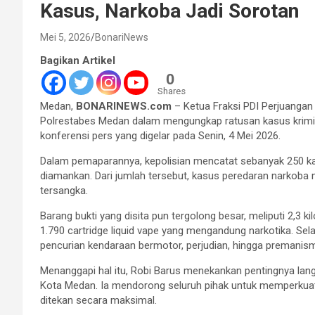
Kasus, Narkoba Jadi Sorotan
Mei 5, 2026
BonariNews
Bagikan Artikel
0
Shares
Medan,
BONARINEWS.com
– Ketua Fraksi PDI Perjuangan
Polrestabes Medan dalam mengungkap ratusan kasus krimin
konferensi pers yang digelar pada Senin, 4 Mei 2026.
Dalam pemaparannya, kepolisian mencatat sebanyak 250 kas
diamankan. Dari jumlah tersebut, kasus peredaran narkoba 
tersangka.
Barang bukti yang disita pun tergolong besar, meliputi 2,3 ki
1.790 cartridge liquid vape yang mengandung narkotika. Sel
pencurian kendaraan bermotor, perjudian, hingga premanis
Menanggapi hal itu, Robi Barus menekankan pentingnya la
Kota Medan. Ia mendorong seluruh pihak untuk memperkuat 
ditekan secara maksimal.