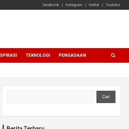
facebook
Instagram
twitter
Youtube
NSPIRASI
TEKNOLOGI
PENGADAAN
Cari
Cari
Berita Terbaru