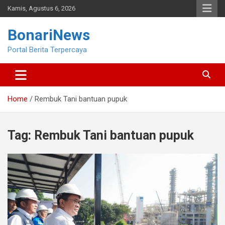
Skip
Kamis, Agustus 6, 2026
to
content
BonariNews
Portal Berita Terpercaya
Home
Rembuk Tani bantuan pupuk
Tag:
Rembuk Tani bantuan pupuk