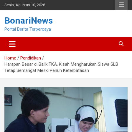
Skip
Senin, Agustus 10, 2026
to
content
BonariNews
Portal Berita Terpercaya
Home
Pendidikan
Harapan Besar di Balik TKA, Kisah Mengharukan Siswa SLB
Tetap Semangat Meski Penuh Keterbatasan