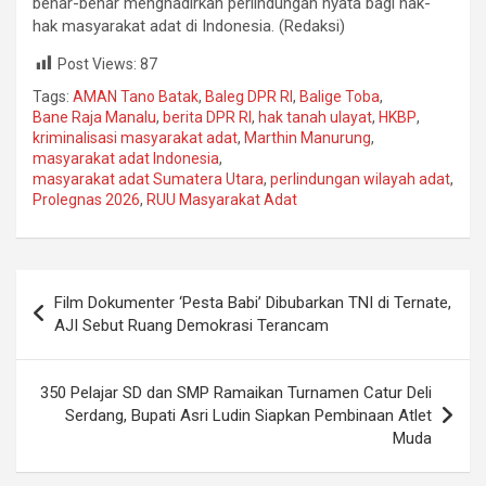
benar-benar menghadirkan perlindungan nyata bagi hak-
hak masyarakat adat di Indonesia. (Redaksi)
Post Views:
87
Tags:
AMAN Tano Batak
,
Baleg DPR RI
,
Balige Toba
,
Bane Raja Manalu
,
berita DPR RI
,
hak tanah ulayat
,
HKBP
,
kriminalisasi masyarakat adat
,
Marthin Manurung
,
masyarakat adat Indonesia
,
masyarakat adat Sumatera Utara
,
perlindungan wilayah adat
,
Prolegnas 2026
,
RUU Masyarakat Adat
Navigasi
Film Dokumenter ‘Pesta Babi’ Dibubarkan TNI di Ternate,
pos
AJI Sebut Ruang Demokrasi Terancam
350 Pelajar SD dan SMP Ramaikan Turnamen Catur Deli
Serdang, Bupati Asri Ludin Siapkan Pembinaan Atlet
Muda