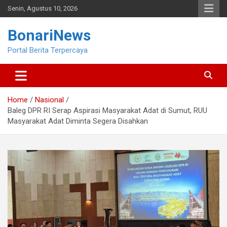
Skip
Senin, Agustus 10, 2026
to
content
BonariNews
Portal Berita Terpercaya
Home
Nasional
Baleg DPR RI Serap Aspirasi Masyarakat Adat di Sumut, RUU
Masyarakat Adat Diminta Segera Disahkan